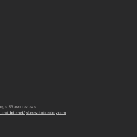
ings.
89
user reviews
and_internet/
siteswebdirectory.com