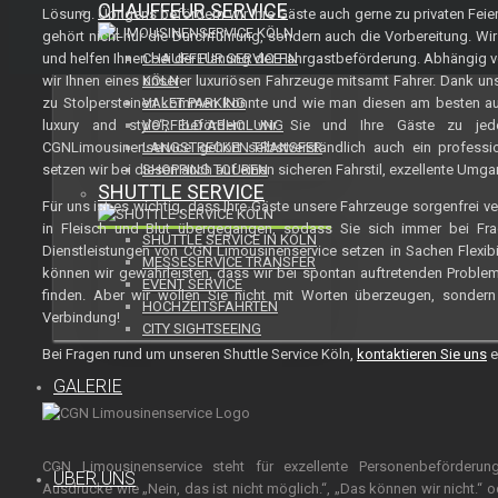
CHAUFFEUR SERVICE
Lösung. Übrigens befördern wir Ihre Gäste auch gerne zu privaten Feier
gehört nicht nur die Durchführung, sondern auch die Vorbereitung. Wir 
und helfen Ihnen bei der Planung der Fahrgastbeförderung. Abhängig vo
CHAUFFEUR SERVICE IN
wir Ihnen eines unserer luxuriösen Fahrzeuge mitsamt Fahrer. Dank un
KÖLN
zu Stolpersteinen kommen könnte und wie man diesen am besten au
VALET PARKING
luxury and style“, befördern wir Sie und Ihre Gäste zu jed
VORFELD ABHOLUNG
CGNLimousinenservice gehört selbstverständlich auch ein profession
LANGSTRECKEN TRANSFER
setzen wir bei diesen auch auf einen sicheren Fahrstil, exzellente Um
SHOPPING TOUREN
SHUTTLE SERVICE
Für uns ist es wichtig, dass Ihre Gäste unsere Fahrzeuge sorgenfrei ve
in Fleisch und Blut übergegangen, sodass Sie sich immer bei F
SHUTTLE SERVICE IN KÖLN
Dienstleistungen von CGN Limousinenservice setzen in Sachen Flexibili
MESSESERVICE TRANSFER
können wir gewährleisten, dass wir bei spontan auftretenden Problem
EVENT SERVICE
finden. Aber wir wollen Sie nicht mit Worten überzeugen, sondern
HOCHZEITSFAHRTEN
Verbindung!
CITY SIGHTSEEING
Bei Fragen rund um unseren Shuttle Service Köln,
kontaktieren Sie uns
e
GALERIE
CGN Limousinenservice steht für exzellente Personenbeförderun
ÜBER UNS
Ausdrücke wie „Nein, das ist nicht möglich.“, „Das können wir nicht.“ 