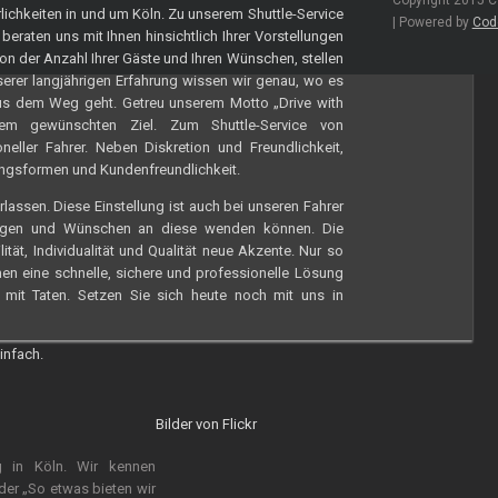
Copyright 2015 C
lichkeiten in und um Köln. Zu unserem Shuttle-Service
| Powered by
Cod
beraten uns mit Ihnen hinsichtlich Ihrer Vorstellungen
n der Anzahl Ihrer Gäste und Ihren Wünschen, stellen
serer langjährigen Erfahrung wissen wir genau, wo es
s dem Weg geht. Getreu unserem Motto „Drive with
em gewünschten Ziel. Zum Shuttle-Service von
eller Fahrer. Neben Diskretion und Freundlichkeit,
gangsformen und Kundenfreundlichkeit.
rlassen. Diese Einstellung ist auch bei unseren Fahrer
ragen und Wünschen an diese wenden können. Die
tät, Individualität und Qualität neue Akzente. Nur so
en eine schnelle, sichere und professionelle Lösung
 mit Taten. Setzen Sie sich heute noch mit uns in
infach.
Bilder von Flickr
g in Köln. Wir kennen
oder „So etwas bieten wir