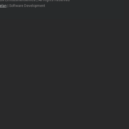
GN Limousinenservice | All Rights Reserved
elan
| Software Development