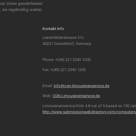
isse. Diese gewährleisten
 sie regelmäßig warten,
Kontakt Info
Lierenfelderstrasse 51c
40231 Düsseldorf, Germany
Phone: +(49) 221 2043 1200
Fax: +(49) 221 2043 1200
Email:
info@cgn-limousinenservice.de
Web:
CGN-Limousinenservice.de
Limousinenservice Köln
4.8
out of
5
based on
192
rat
http://www.submissionwebdirectory.com/computers_