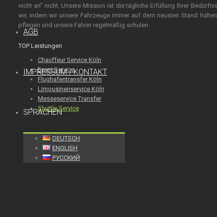
nicht an“ nicht. Unsere Mission ist die tägliche Erfüllung Ihrer Bedürfn
wir, indem wir unsere Fahrzeuge immer auf dem neusten Stand halten,
pflegen und unsere Fahrer regelmäßig schulen.
AGB
TOP Leistungen
Chauffeur Service Köln
Event Service
IMPRESSUM / KONTAKT
Flughafentransfer Köln
Limousinenservice Köln
Messeservice Transfer
Shuttle Service
SPRACHEN
DEUTSCH
ENGLISH
РУССКИЙ
HOMEPAGE