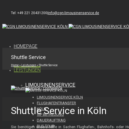
Tel: +49 221 20431200
|
info@cgn-limousinenservice.de
HOMEPAGE
Shuttle Service
Home
»
Leistungen
»
Shuttle Service
LEISTUNGEN
LIMOUSINENSERVICE
LIMOUSINENSERVICE KÖLN
FLUGHAFENTRANSFER
Shuttle Service in Köln
KÖLN
VIP BETREUUNG
DAUERAUFTRAG
BUS TOUR
Sie benötigen unsere Hilfe in Sachen Flughafen-, Bahnhofs- oder Hot